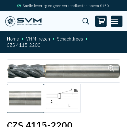
Snelle levering en geen verzendkosten boven €150.
Home
VHM frezen
Schachtfrees
CZS 4115-2200
CZS 4115-2200