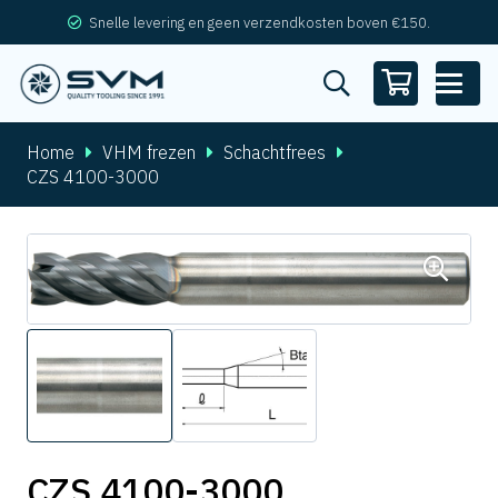
Snelle levering en geen verzendkosten boven €150.
Home
VHM frezen
Schachtfrees
CZS 4100-3000
CZS 4100-3000