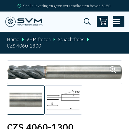
Snelle levering en geen verzendkosten boven €150.
Home
VHM frezen
Schachtfrees
CZS 4060-1300
CZS 4060-1300