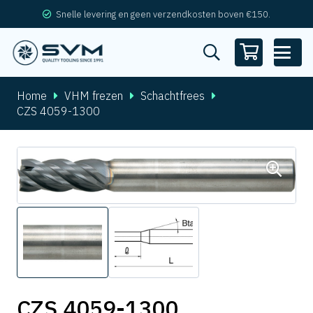
Snelle levering en geen verzendkosten boven €150.
Home
VHM frezen
Schachtfrees
CZS 4059-1300
CZS 4059-1300