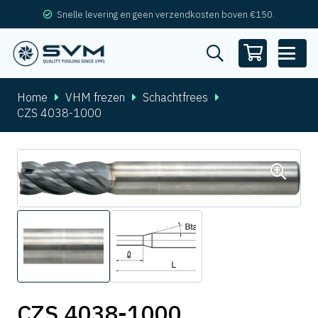
Snelle levering en geen verzendkosten boven €150.
Home
VHM frezen
Schachtfrees
CZS 4038-1000
CZS 4038-1000