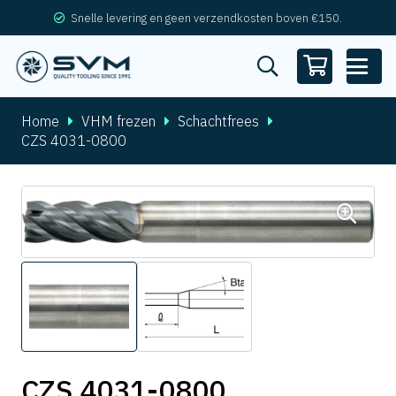
Snelle levering en geen verzendkosten boven €150.
Home
VHM frezen
Schachtfrees
CZS 4031-0800
CZS 4031-0800