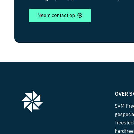
Neem contact op
OVER S
SVM Free
gespecia
freestec
hardfree