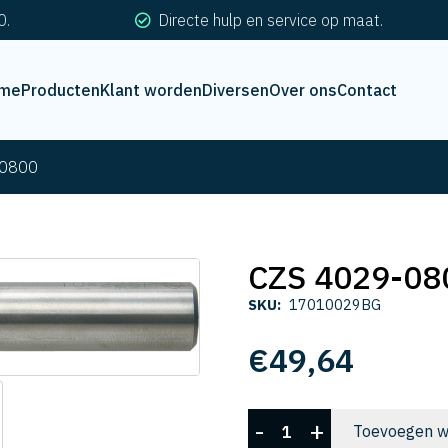
0.
Directe hulp en service op maat.
me
Producten
Klant worden
Diversen
Over ons
Contact
-0800
CZS 4029-08
SKU:
17010029BG
€
49,64
CZS
-
+
Toevoegen w