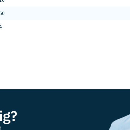
16°
50
4
ig?
!