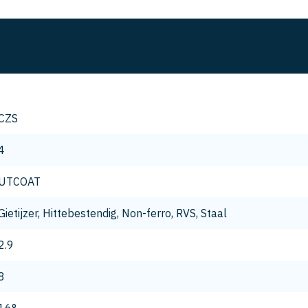
CZS
4
UTCOAT
Gietijzer, Hittebestendig, Non-ferro, RVS, Staal
2.9
8