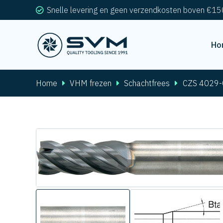
Snelle levering en geen verzendkosten boven €15
Ho
Home
VHM frezen
Schachtfrees
CZS 4029