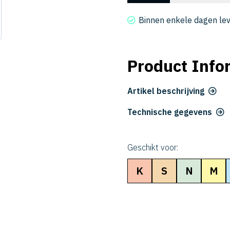
4029-
0800
Binnen enkele dagen le
aantal
Product Info
Artikel beschrijving
Technische gegevens
Geschikt voor:
K
S
N
M