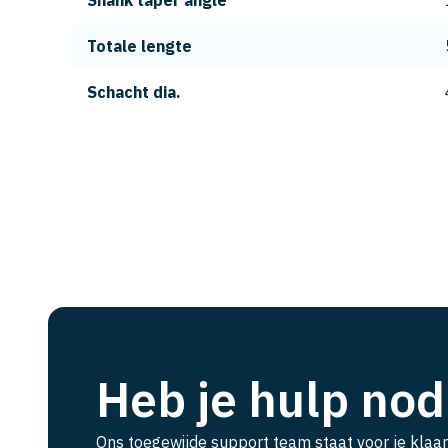
Shank taper angle
Totale lengte
Schacht dia.
Heb je hulp nod
Ons toegewijde support team staat voor je klaar