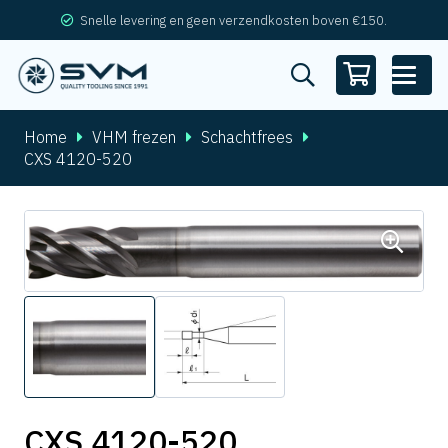
Snelle levering en geen verzendkosten boven €150.
Home
VHM frezen
Schachtfrees
CXS 4120-520
CXS 4120-520