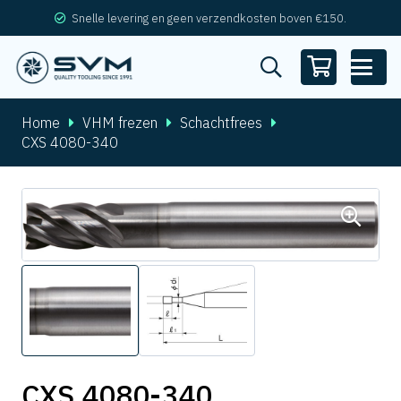
Snelle levering en geen verzendkosten boven €150.
Home
VHM frezen
Schachtfrees
CXS 4080-340
CXS 4080-340