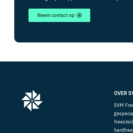
Neem contact op
OVER S
SVM Free
gespecia
freestec
hardfree