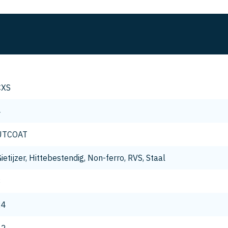
CXS
4
UTCOAT
ietijzer, Hittebestendig, Non-ferro, RVS, Staal
8
24