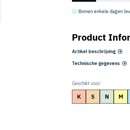
4080-
240
Binnen enkele dagen le
aantal
Product Info
Artikel beschrijving
Technische gegevens
Geschikt voor:
K
S
N
M