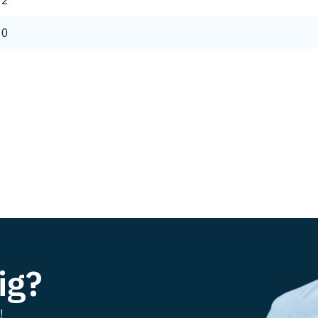
12
60
8
ig?
!