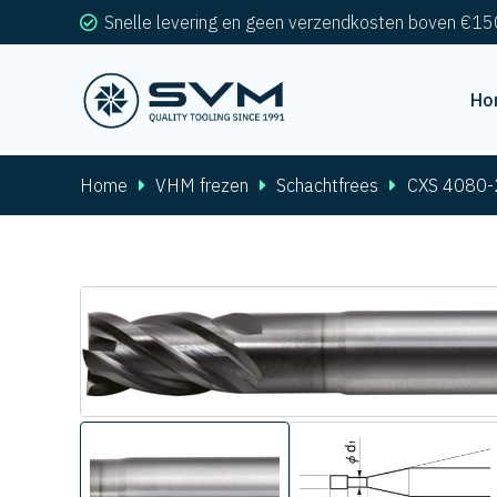
Snelle levering en geen verzendkosten boven €15
Ho
Home
VHM frezen
Schachtfrees
CXS 4080-