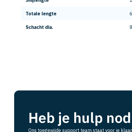
Snijlengte
Totale lengte
Schacht dia.
Heb je hulp nod
Ons toegewijde support team staat voor je klaar