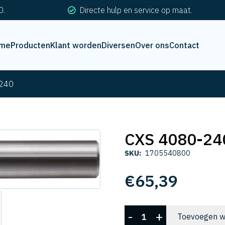
0.
Directe hulp en service op maat.
me
Producten
Klant worden
Diversen
Over ons
Contact
240
CXS 4080-24
SKU:
1705540800
€
65,39
CXS
-
+
Toevoegen w