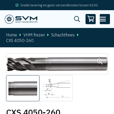
Snelle levering en geen verzendkosten boven €150.
Home
VHM frezen
Schachtfrees
CXS 4050-260
CXS 4050-260