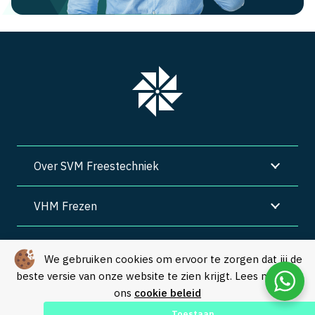
Over SVM Freestechniek
VHM Frezen
SVM Freestechniek
We gebruiken cookies om ervoor te zorgen dat jij de
beste versie van onze website te zien krijgt. Lees meer in
Algemene voorwaarden
|
Privacy
|
Cookies
ons
cookie beleid
© Copyright 2026 – SVM Freestechniek |
Webdesign by Yooker
–
Toestaan