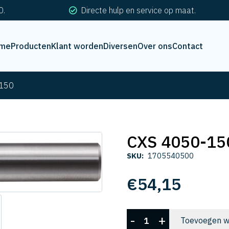
0.
Directe hulp en service op maat.
me
Producten
Klant worden
Diversen
Over ons
Contact
150
CXS 4050-15
SKU:
1705540500
€
54,15
CXS
-
+
Toevoegen w