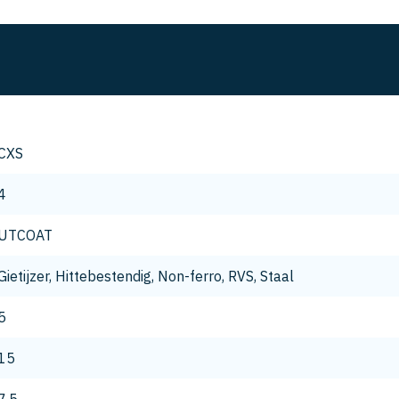
CXS
4
UTCOAT
Gietijzer, Hittebestendig, Non-ferro, RVS, Staal
5
15