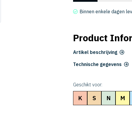
4050-
150
Binnen enkele dagen le
aantal
Product Info
Artikel beschrijving
Technische gegevens
Geschikt voor:
K
S
N
M