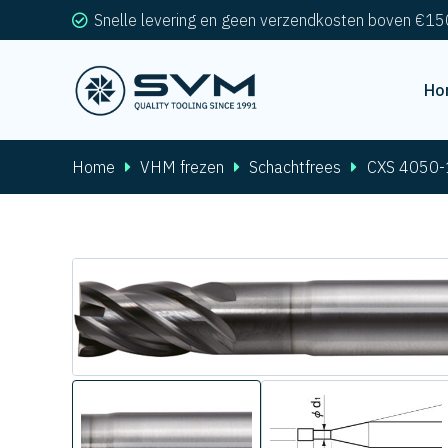
Snelle levering en geen verzendkosten boven €15
Ho
Home
VHM frezen
Schachtfrees
CXS 4050-