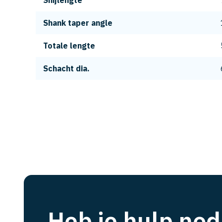
Snijlengte
Shank taper angle
Totale lengte
Schacht dia.
Heb je hulp nod