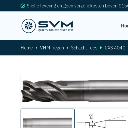
Snelle levering en geen verzendkosten boven €15
Ho
Home
VHM frezen
Schachtfrees
CXS 4040-