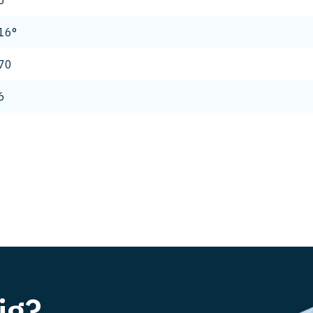
6
16°
70
6
ig?