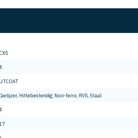
CXS
4
UTCOAT
Gietijzer, Hittebestendig, Non-ferro, RVS, Staal
4
17