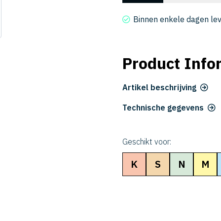
4040-
170
Binnen enkele dagen le
aantal
Product Info
Artikel beschrijving
Technische gegevens
Geschikt voor:
K
S
N
M