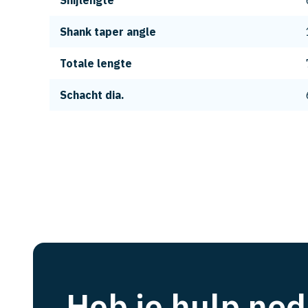
Snijlengte
Shank taper angle
Totale lengte
Schacht dia.
Heb je hulp nod