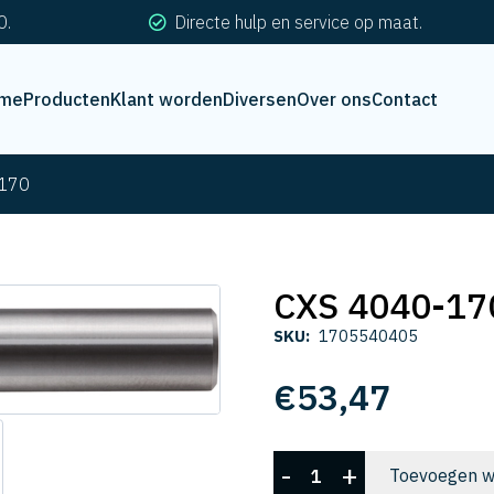
0.
Directe hulp en service op maat.
me
Producten
Klant worden
Diversen
Over ons
Contact
170
CXS 4040-17
SKU:
1705540405
€
53,47
CXS
-
+
Toevoegen w