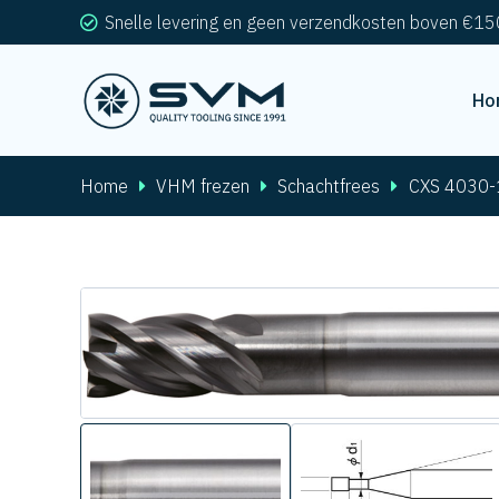
Snelle levering en geen verzendkosten boven €15
Ho
Home
VHM frezen
Schachtfrees
CXS 4030-