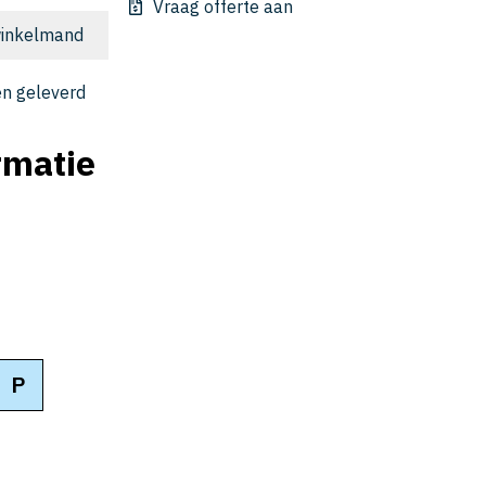
Vraag offerte aan
inkelmand
n geleverd
rmatie
P