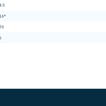
4.5
16°
70
6