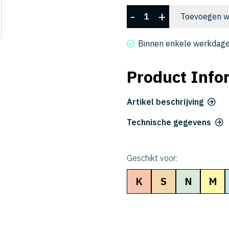
CXS
-
+
Toevoegen w
4030-
160
Binnen enkele werkdage
aantal
Product Info
Artikel beschrijving
Technische gegevens
Geschikt voor:
K
S
N
M