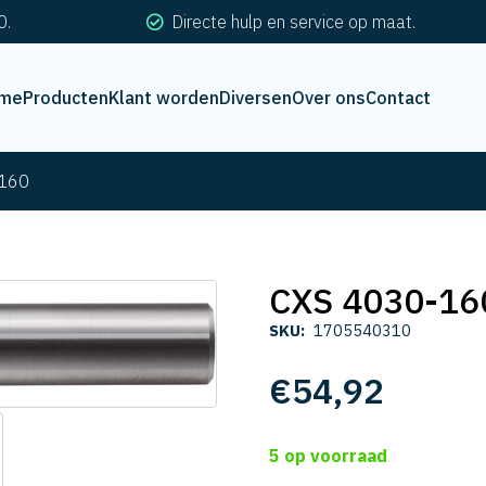
0.
Directe hulp en service op maat.
me
Producten
Klant worden
Diversen
Over ons
Contact
160
CXS 4030-16
SKU:
1705540310
€
54,92
5 op voorraad