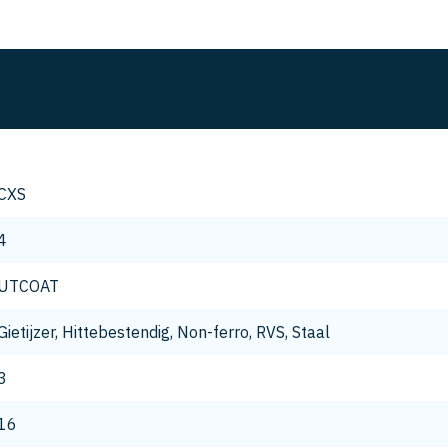
CXS
4
UTCOAT
Gietijzer, Hittebestendig, Non-ferro, RVS, Staal
3
16