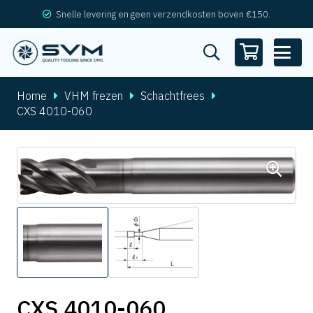
Snelle levering en geen verzendkosten boven €150.
Home
VHM frezen
Schachtfrees
CXS 4010-060
CXS 4010-060