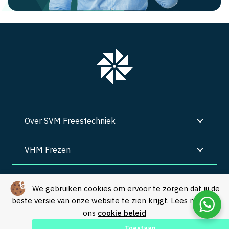
Over SVM Freestechniek
VHM Frezen
SVM Freestechniek
We gebruiken cookies om ervoor te zorgen dat jij de
beste versie van onze website te zien krijgt. Lees meer in
Algemene voorwaarden
|
Privacy
|
Cookies
ons
cookie beleid
© Copyright 2026 – SVM Freestechniek |
Webdesign by Yooker
–
Toestaan