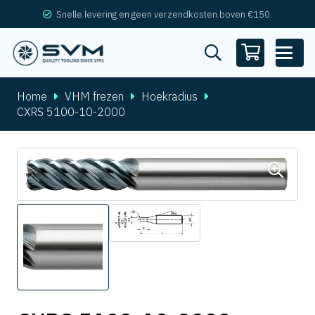
Snelle levering en geen verzendkosten boven €150.
Home
VHM frezen
Hoekradius
CXRS 5100-10-2000