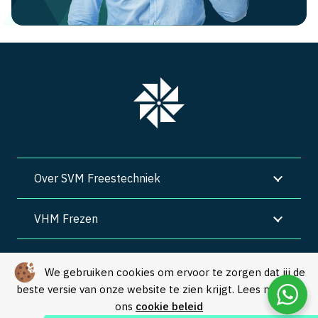
Over SVM Freestechniek
VHM Frezen
SVM Freestechniek
We gebruiken cookies om ervoor te zorgen dat jij de
beste versie van onze website te zien krijgt. Lees meer in
Algemene voorwaarden
|
Privacy
|
Cookies
ons
cookie beleid