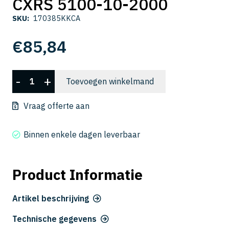
CXRS 5100-10-2000
SKU:
170385KKCA
€
85,84
CXRS
-
+
Toevoegen winkelmand
5100-
10-
Vraag offerte aan
2000
aantal
Binnen enkele dagen leverbaar
Product Informatie
Artikel beschrijving
Technische gegevens