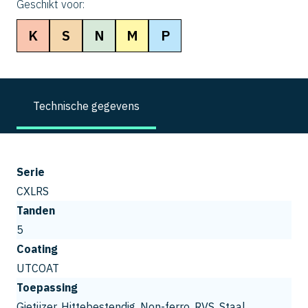
Geschikt voor:
K
S
N
M
P
Technische gegevens
Serie
CXLRS
Tanden
5
Coating
UTCOAT
Toepassing
Gietijzer, Hittebestendig, Non-ferro, RVS, Staal