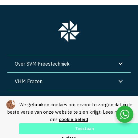
Over SVM Freestechniek
VHM Frezen
SVM Freestechniek
We gebruiken cookies om ervoor te zorgen dat jij de
beste versie van onze website te zien krijgt. Lees meer in
Algemene voorwaarden
|
Privacy
|
Cookies
ons
cookie beleid
© Copyright 2026 – SVM Freestechniek |
Webdesign by Yooker
–
Toestaan
Made with 💙