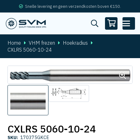
Snelle levering en geen verzendkosten boven €150.
Home
VHM frezen
Hoekradius
CXLRS 5060-10-24
CXLRS 5060-10-24
SKU:
170375GKCE