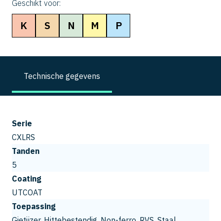
Geschikt voor:
K
S
N
M
P
Technische gegevens
Serie
CXLRS
Tanden
5
Coating
UTCOAT
Toepassing
Gietijzer, Hittebestendig, Non-ferro, RVS, Staal