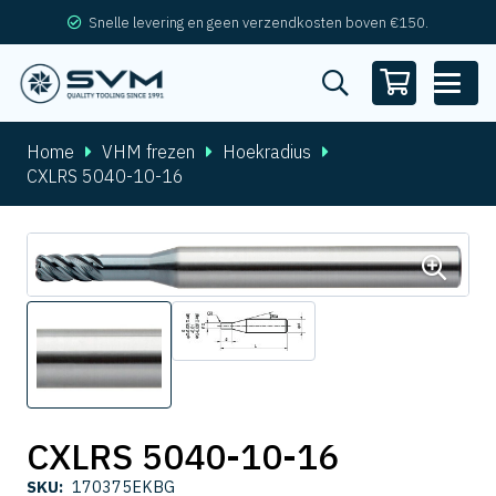
Snelle levering en geen verzendkosten boven €150.
Home
VHM frezen
Hoekradius
CXLRS 5040-10-16
CXLRS 5040-10-16
SKU:
170375EKBG