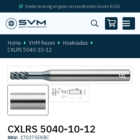
Snelle levering en geen verzendkosten boven €150.
Home
VHM frezen
Hoekradius
CXLRS 5040-10-12
CXLRS 5040-10-12
SKU:
170375EKBC