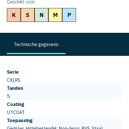
Geschikt voor:
K
S
N
M
P
Technische gegevens
Serie
CXLRS
Tanden
5
Coating
UTCOAT
Toepassing
Gietijzer, Hittebestendig, Non-ferro, RVS, Staal