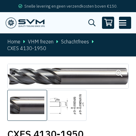
Snelle levering en geen verzendkosten boven €150.
Home
VHM frezen
Schachtfrees
CXES 4130-1950
CXES 4130-1950