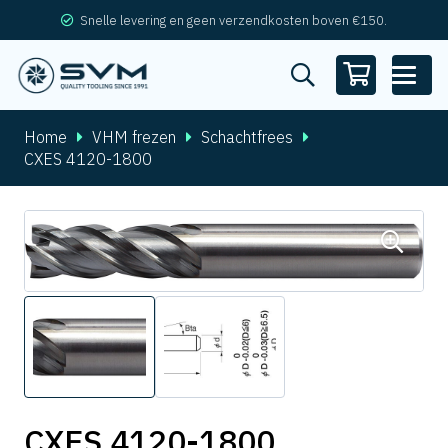
Snelle levering en geen verzendkosten boven €150.
Home
VHM frezen
Schachtfrees
CXES 4120-1800
CXES 4120-1800