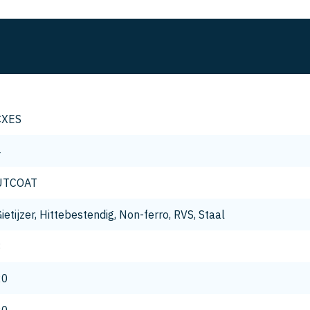
CXES
4
UTCOAT
ietijzer, Hittebestendig, Non-ferro, RVS, Staal
8
20