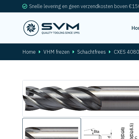
Snelle levering en geen verzendkosten boven €15
Ho
Home
VHM frezen
Schachtfrees
CXES 408