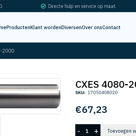
0.
Directe hulp en service op maat.
me
Producten
Klant worden
Diversen
Over ons
Contact
0-2000
CXES 4080-2
SKU:
17050408020
€
67,23
CXES
-
+
Toevoegen w