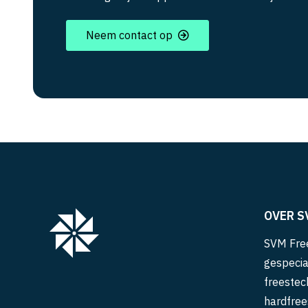
Neem contact op
OVER S
SVM Free
gespecia
freestec
hardfree