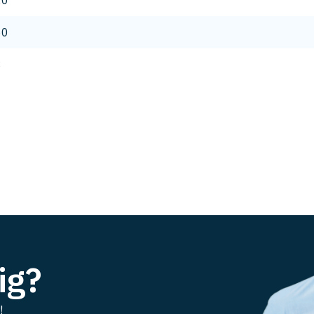
20
60
8
ig?
!