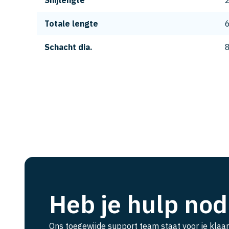
Snijlengte
Totale lengte
Schacht dia.
Heb je hulp nod
Ons toegewijde support team staat voor je klaar