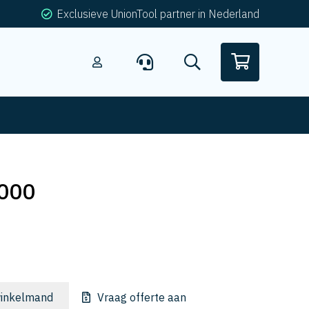
Exclusieve UnionTool partner in Nederland
000
inkelmand
Vraag offerte aan