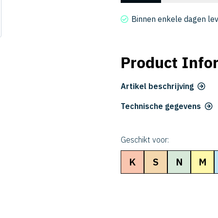
4080-
2000
Binnen enkele dagen le
aantal
Product Info
Artikel beschrijving
Technische gegevens
Geschikt voor:
K
S
N
M