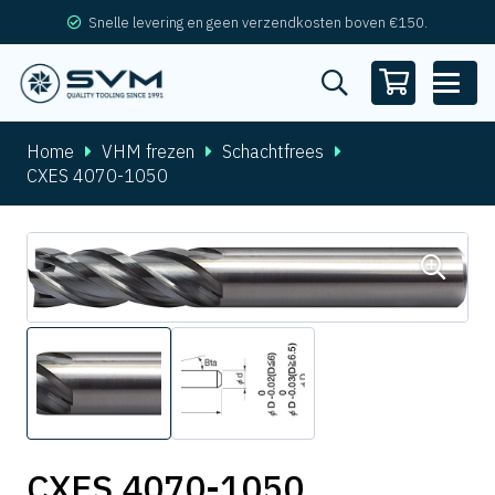
Snelle levering en geen verzendkosten boven €150.
Home
VHM frezen
Schachtfrees
CXES 4070-1050
CXES 4070-1050