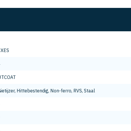
CXES
4
UTCOAT
ietijzer, Hittebestendig, Non-ferro, RVS, Staal
6
9