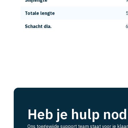
Snijlengte
Totale lengte
Schacht dia.
Heb je hulp nod
Ons toegewijde support team staat voor je klaar