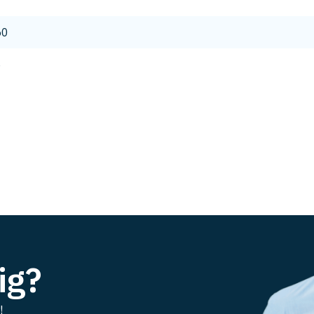
9
50
6
ig?
!