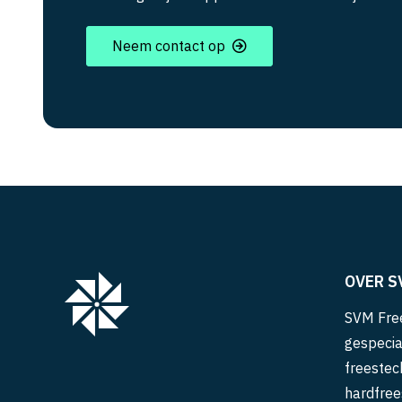
Neem contact op
OVER S
SVM Free
gespecia
freestec
hardfree