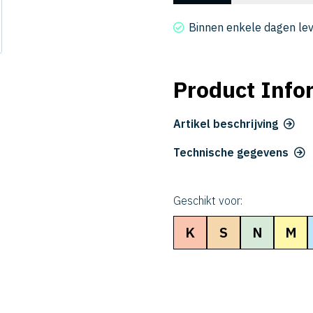
4060-
0900
Binnen enkele dagen le
aantal
Product Info
Artikel beschrijving
Technische gegevens
Geschikt voor:
K
S
N
M