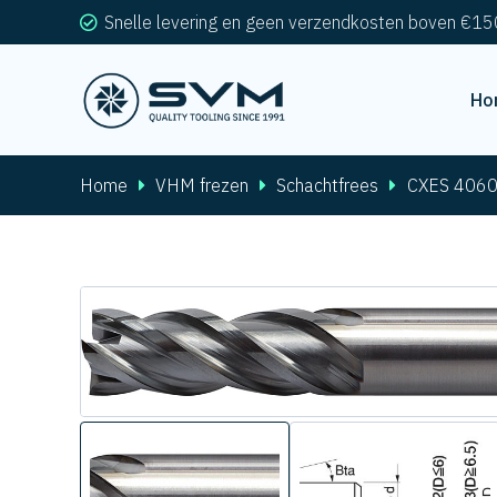
Snelle levering en geen verzendkosten boven €15
Ho
Home
VHM frezen
Schachtfrees
CXES 406