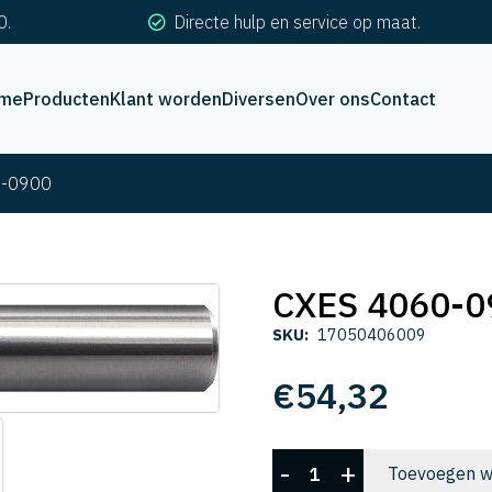
0.
Directe hulp en service op maat.
me
Producten
Klant worden
Diversen
Over ons
Contact
0-0900
CXES 4060-0
SKU:
17050406009
€
54,32
CXES
-
+
Toevoegen w