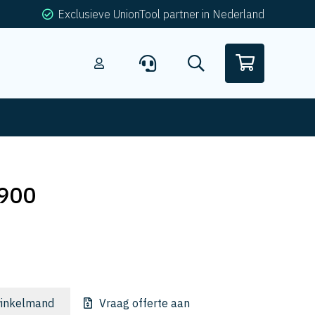
Exclusieve UnionTool partner in Nederland
900
inkelmand
Vraag offerte aan