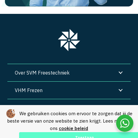
Over SVM Freestechniek
VHM Frezen
SVM Freestechniek
We gebruiken cookies om ervoor te zorgen dat jij de
beste versie van onze website te zien krijgt. Lees meer in
Algemene voorwaarden
|
Privacy
|
Cookies
ons
cookie beleid
© Copyright 2026 – SVM Freestechniek |
Webdesign by Yooker
–
Toestaan