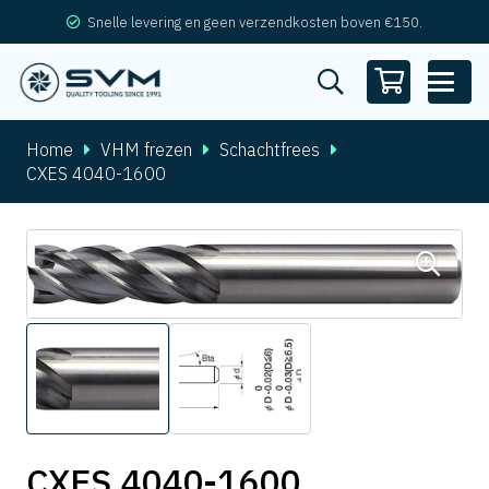
Snelle levering en geen verzendkosten boven €150.
Home
VHM frezen
Schachtfrees
CXES 4040-1600
CXES 4040-1600