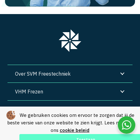
Over SVM Freestechniek
VHM Frezen
SVM Freestechniek
We gebruiken cookies om ervoor te zorgen dat jij de
beste versie van onze website te zien krijgt. Lees meer in
Algemene voorwaarden
|
Privacy
|
Cookies
ons
cookie beleid
© Copyright 2026 – SVM Freestechniek |
Webdesign by Yooker
–
Toestaan