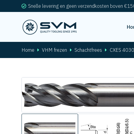
Snelle levering en geen verzendkosten boven €15
Ho
Home
VHM frezen
Schachtfrees
CXES 403