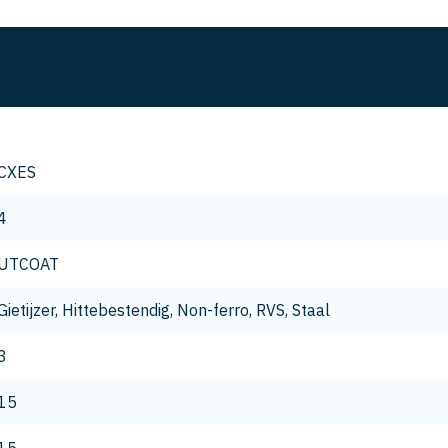
CXES
4
UTCOAT
Gietijzer, Hittebestendig, Non-ferro, RVS, Staal
3
15