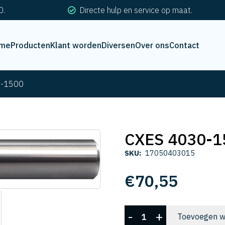
0.
Directe hulp en service op maat.
me
Producten
Klant worden
Diversen
Over ons
Contact
0-1500
CXES 4030-1
SKU:
17050403015
€
70,55
CXES
-
+
Toevoegen w