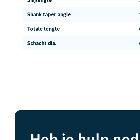
Snijlengte
Shank taper angle
Totale lengte
Schacht dia.
Heb je hulp nod