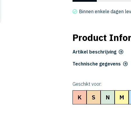
4030-
1500
Binnen enkele dagen le
aantal
Product Info
Artikel beschrijving
Technische gegevens
Geschikt voor:
K
S
N
M