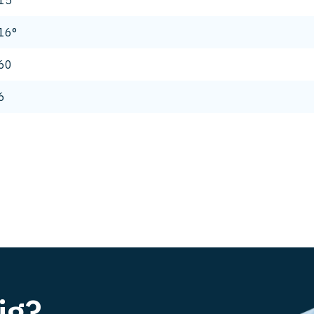
15
16°
60
6
ig?