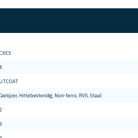
CXES
4
UTCOAT
Gietijzer, Hittebestendig, Non-ferro, RVS, Staal
2
8