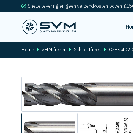
Snelle levering en geen verzendkosten boven €15
Ho
Home
VHM frezen
Schachtfrees
CXES 402