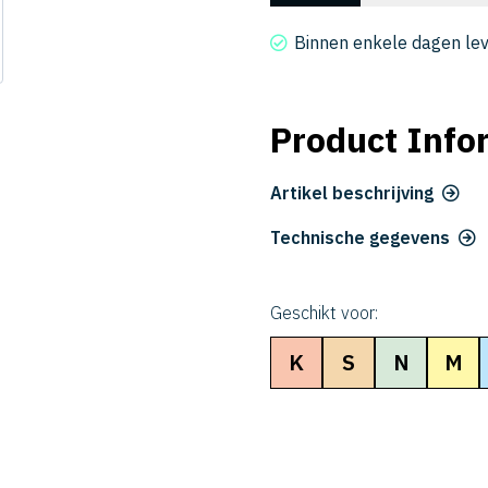
4020-
0800
Binnen enkele dagen le
aantal
Product Info
Artikel beschrijving
Technische gegevens
Geschikt voor:
K
S
N
M