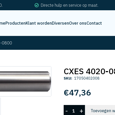
0.
Directe hulp en service op maat.
me
Producten
Klant worden
Diversen
Over ons
Contact
0-0800
CXES 4020-0
SKU:
17050402008
€
47,36
CXES
-
+
Toevoegen w