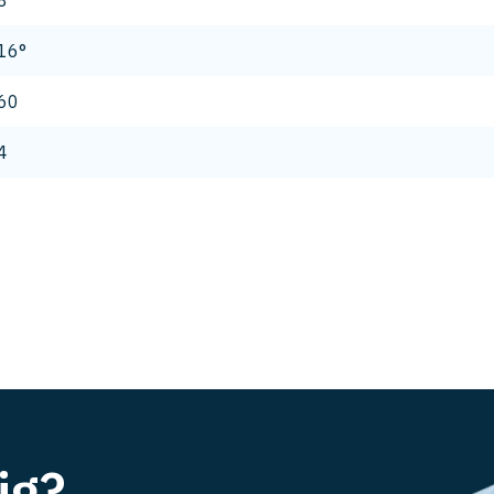
8
16°
60
4
ig?