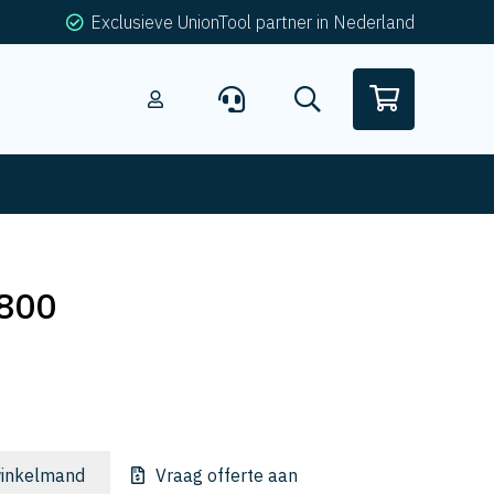
Exclusieve UnionTool partner in Nederland
800
inkelmand
Vraag offerte aan