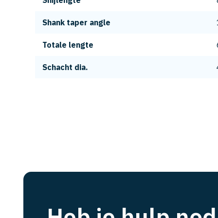
Snijlengte
Shank taper angle
Totale lengte
Schacht dia.
Heb je hulp nod