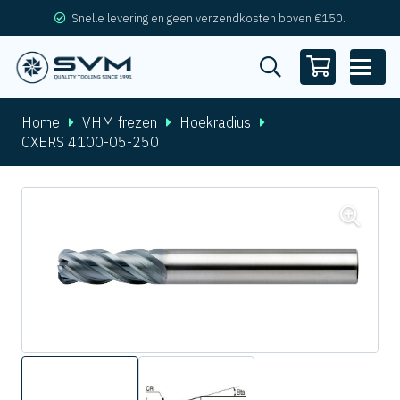
Snelle levering en geen verzendkosten boven €150.
Home
VHM frezen
Hoekradius
CXERS 4100-05-250