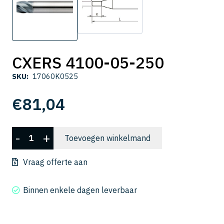
CXERS 4100-05-250
SKU:
17060K0525
€
81,04
CXERS
-
+
Toevoegen winkelmand
4100-
05-
Vraag offerte aan
250
aantal
Binnen enkele dagen leverbaar