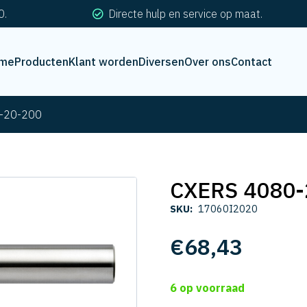
0.
Directe hulp en service op maat.
me
Producten
Klant worden
Diversen
Over ons
Contact
-20-200
CXERS 4080-
SKU:
17060I2020
€
68,43
6 op voorraad