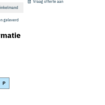
Vraag offerte aan
inkelmand
n geleverd
rmatie
P