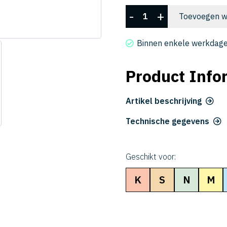
CXERS
-
+
Toevoegen w
4080-
20-
Binnen enkele werkdage
200
aantal
Product Info
Artikel beschrijving
Technische gegevens
Geschikt voor:
K
S
N
M