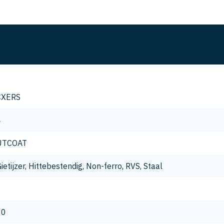
CXERS
4
UTCOAT
ietijzer, Hittebestendig, Non-ferro, RVS, Staal
8
20