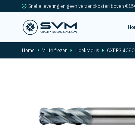
Snelle levering en geen verzendkosten boven €15
Ho
Home
VHM frezen
Hoekradius
CXERS 4080