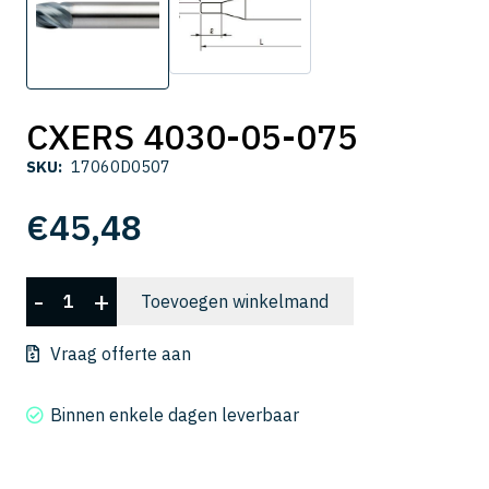
CXERS 4030-05-075
SKU:
17060D0507
€
45,48
CXERS
-
+
Toevoegen winkelmand
4030-
05-
Vraag offerte aan
075
aantal
Binnen enkele dagen leverbaar