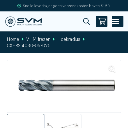
Snelle levering en geen verzendkosten boven €150.
Home
VHM frezen
Hoekradius
CXERS 4030-05-075