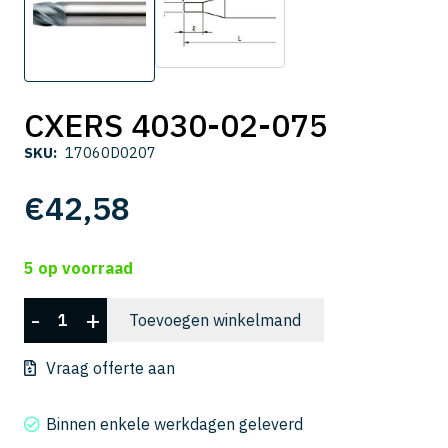
CXERS 4030-02-075
SKU:
17060D0207
€
42,58
5 op voorraad
CXERS
-
+
Toevoegen winkelmand
4030-
02-
Vraag offerte aan
075
aantal
Binnen enkele werkdagen geleverd