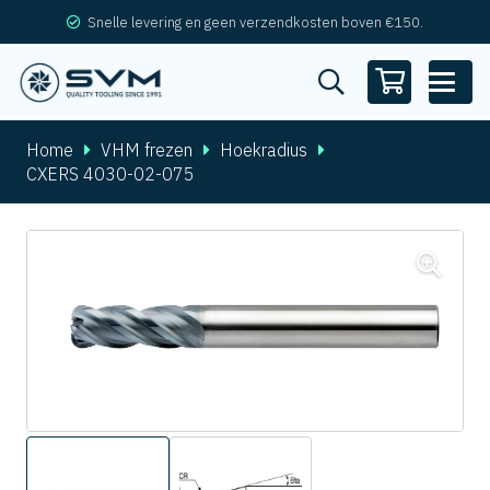
Snelle levering en geen verzendkosten boven €150.
Home
VHM frezen
Hoekradius
CXERS 4030-02-075