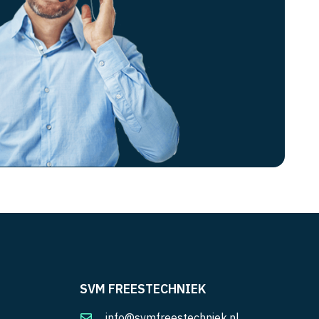
SVM FREESTECHNIEK
info@svmfreestechniek.nl