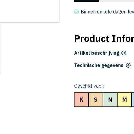
4020-
03-
Binnen enkele dagen le
050
aantal
Product Info
Artikel beschrijving
Technische gegevens
Geschikt voor:
K
S
N
M