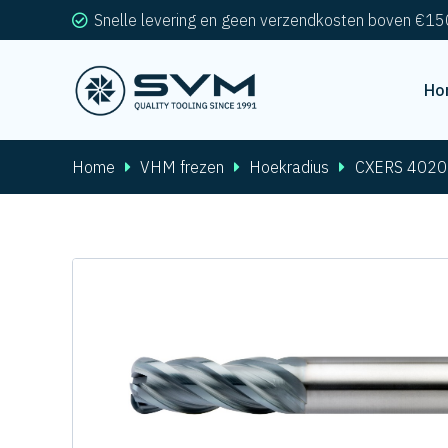
Snelle levering en geen verzendkosten boven €15
Ho
Home
VHM frezen
Hoekradius
CXERS 4020