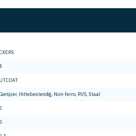
CXERS
4
UTCOAT
Gietijzer, Hittebestendig, Non-ferro, RVS, Staal
2
5