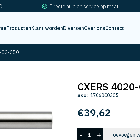
0.
Directe hulp en service op maat.
me
Producten
Klant worden
Diversen
Over ons
Contact
-03-050
CXERS 4020-
SKU:
17060C0305
€
39,62
CXERS
-
+
Toevoegen w