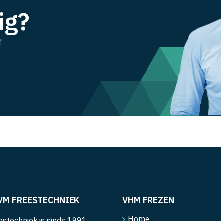
ig?
!
VM FREESTECHNIEK
VHM FREZEN
Home
stechniek is sinds 1991