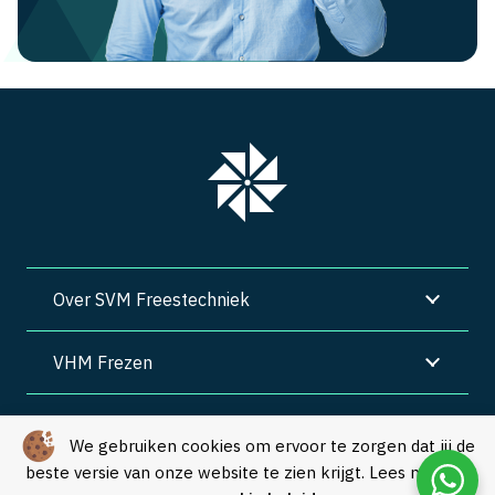
Over SVM Freestechniek
VHM Frezen
SVM Freestechniek
We gebruiken cookies om ervoor te zorgen dat jij de
beste versie van onze website te zien krijgt. Lees meer in
Algemene voorwaarden
|
Privacy
|
Cookies