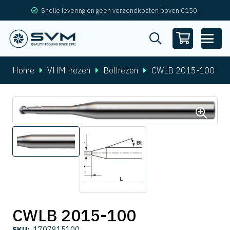
Snelle levering en geen verzendkosten boven €150.
Home
VHM frezen
Bolfrezen
CWLB 2015-100
CWLB 2015-100
SKU:
1707815100