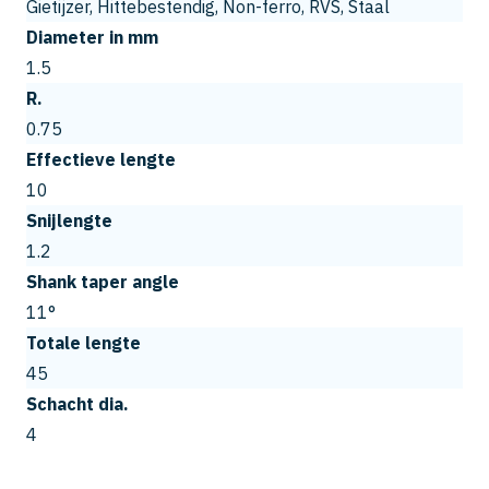
Gietijzer, Hittebestendig, Non-ferro, RVS, Staal
Diameter in mm
1.5
R.
0.75
Effectieve lengte
10
Snijlengte
1.2
Shank taper angle
11°
Totale lengte
45
Schacht dia.
4