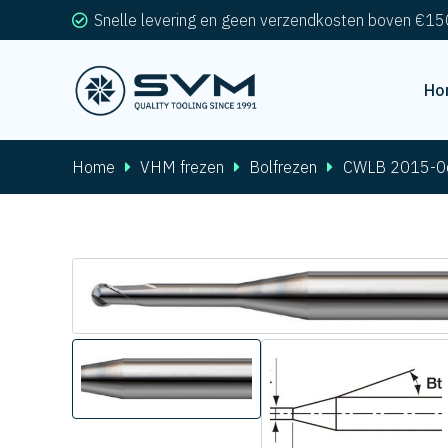
Snelle levering en geen verzendkosten boven €15
Ho
Home
VHM frezen
Bolfrezen
CWLB 2015-0