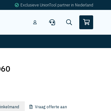
Exclusieve UnionTool partner in Nederland
060
inkelmand
Vraag offerte aan