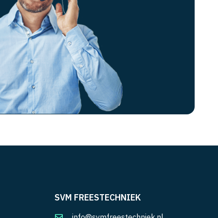
SVM FREESTECHNIEK
info@svmfreestechniek.nl