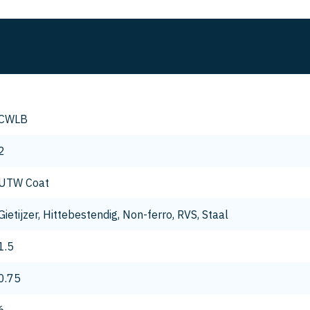
CWLB
2
UTW Coat
Gietijzer, Hittebestendig, Non-ferro, RVS, Staal
1.5
0.75