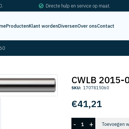
0.
Directe hulp en service op maat.
me
Producten
Klant worden
Diversen
Over ons
Contact
60
CWLB 2015-
SKU:
1707815060
€
41,21
CWLB
-
+
Toevoegen w