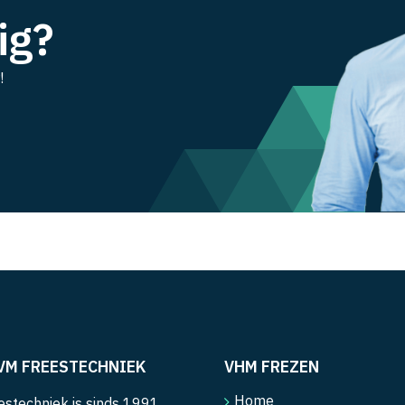
ig?
!
VM FREESTECHNIEK
VHM FREZEN
Home
stechniek is sinds 1991