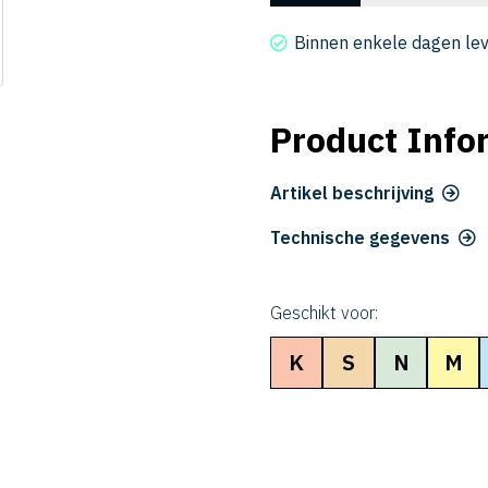
2015-
060
Binnen enkele dagen le
aantal
Product Info
Artikel beschrijving
Technische gegevens
Geschikt voor:
K
S
N
M