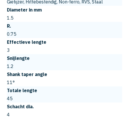
Gietijzer, Hittebestendig, Non-ferro, RVS, Staal
Diameter in mm
1.5
R.
0.75
Effectieve lengte
3
Snijlengte
1.2
Shank taper angle
11°
Totale lengte
45
Schacht dia.
4