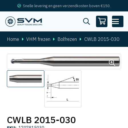
Snelle levering en geen verzendkosten boven €150.
Home
VHM frezen
Bolfrezen
CWLB 2015-030
CWLB 2015-030
SKU:
1707815030