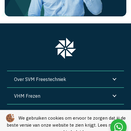
Over SVM Freestechniek
VHM Frezen
SVM Freestechniek
We gebruiken cookies om ervoor te zorgen dat jij de
beste versie van onze website te zien krijgt. Lees meer in
Algemene voorwaarden
|
Privacy
|
Cookies