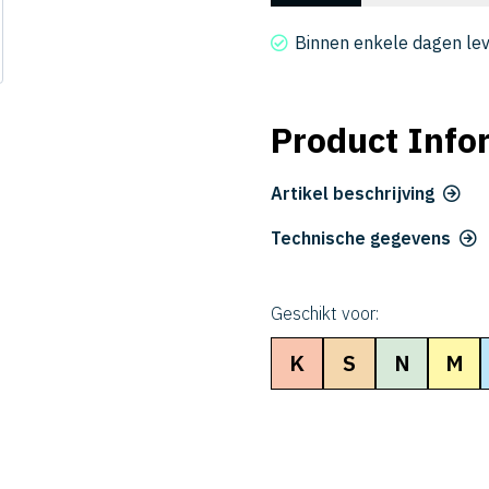
2015-
0225
Binnen enkele dagen le
aantal
Product Info
Artikel beschrijving
Technische gegevens
Geschikt voor:
K
S
N
M