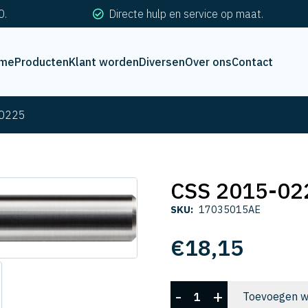
0.
Directe hulp en service op maat.
me
Producten
Klant worden
Diversen
Over ons
Contact
-0225
CSS 2015-02
SKU:
17035015AE
€
18,15
CSS
-
+
Toevoegen w