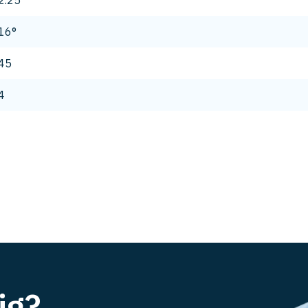
2.25
16°
45
4
ig?