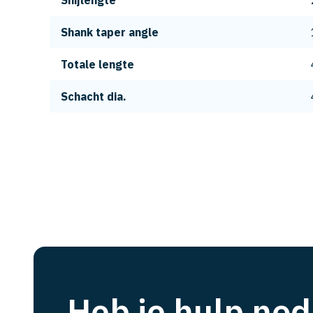
Snijlengte
Shank taper angle
Totale lengte
Schacht dia.
Heb je hulp nod