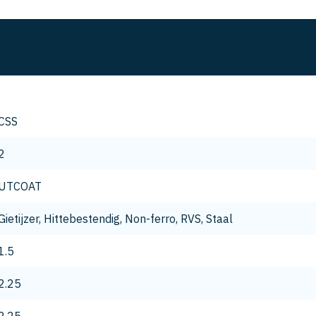
CSS
2
UTCOAT
Gietijzer, Hittebestendig, Non-ferro, RVS, Staal
1.5
2.25