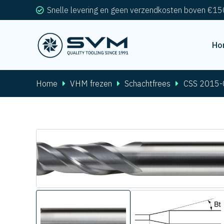
Snelle levering en geen verzendkosten boven €15
Ho
Home
VHM frezen
Schachtfrees
CSS 2015