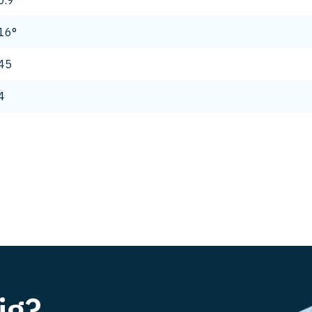
0.9
16°
45
4
ig?