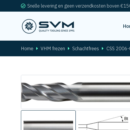
Snelle levering en geen verzendkosten boven €15
Ho
Home
VHM frezen
Schachtfrees
CSS 2006