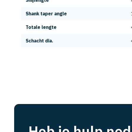
Snijlengte
Shank taper angle
Totale lengte
Schacht dia.
Heb je hulp nod