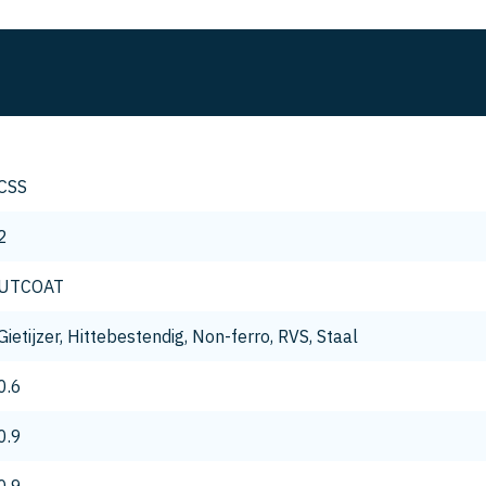
CSS
2
UTCOAT
Gietijzer, Hittebestendig, Non-ferro, RVS, Staal
0.6
0.9