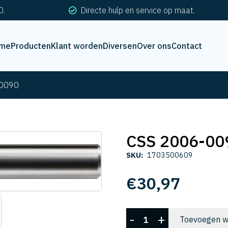
0.
Directe hulp en service op maat.
me
Producten
Klant worden
Diversen
Over ons
Contact
-0090
CSS 2006-00
SKU:
1703500609
€
30,97
CSS
-
+
Toevoegen w