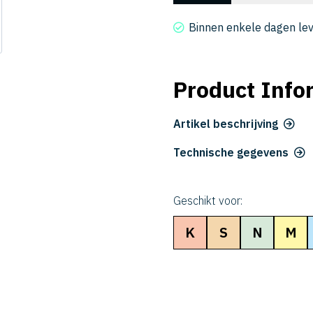
2006-
0090
Binnen enkele dagen le
aantal
Product Info
Artikel beschrijving
Technische gegevens
Geschikt voor:
K
S
N
M