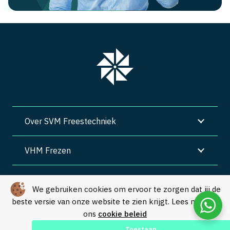
Over SVM Freestechniek
VHM Frezen
SVM Freestechniek
We gebruiken cookies om ervoor te zorgen dat jij de
beste versie van onze website te zien krijgt. Lees meer in
Algemene voorwaarden
|
Privacy
|
Cookies
ons
cookie beleid
© Copyright 2026 – SVM Freestechniek |
Webdesign by Yooker
–
Toestaan