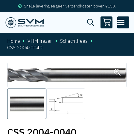
Snelle levering en geen verzendkosten boven €150.
Home
VHM frezen
Schachtfrees
CSS 2004-0040
CSS 2004-0040