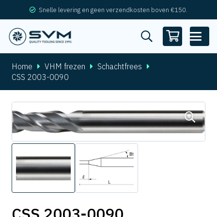
Snelle levering en geen verzendkosten boven €150.
Home
VHM frezen
Schachtfrees
CSS 2003-0090
CSS 2003-0090