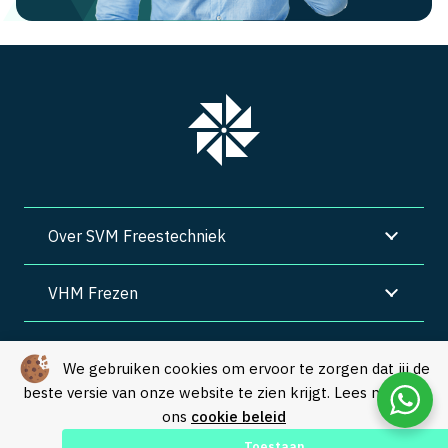
Over SVM Freestechniek
VHM Frezen
SVM Freestechniek
We gebruiken cookies om ervoor te zorgen dat jij de
beste versie van onze website te zien krijgt. Lees meer in
Algemene voorwaarden
|
Privacy
|
Cookies
ons
cookie beleid
© Copyright 2026 – SVM Freestechniek |
Webdesign by Yooker
–
Toestaan