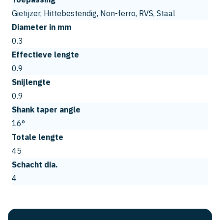
Gietijzer, Hittebestendig, Non-ferro, RVS, Staal
Diameter in mm
0.3
Effectieve lengte
0.9
Snijlengte
0.9
Shank taper angle
16°
Totale lengte
45
Schacht dia.
4