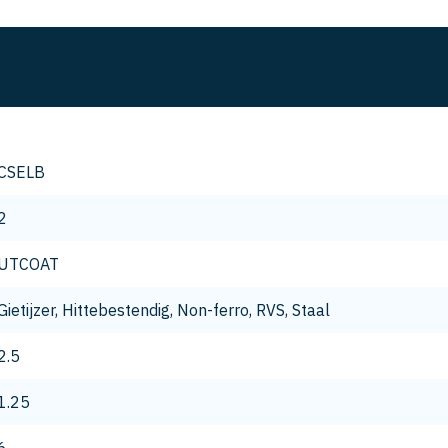
CSELB
2
UTCOAT
Gietijzer, Hittebestendig, Non-ferro, RVS, Staal
2.5
1.25