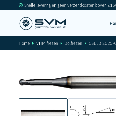
Snelle levering en geen verzendkosten boven €15
Ho
Home
VHM frezen
Bolfrezen
CSELB 2025-