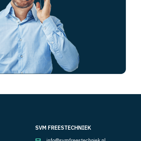
SVM FREESTECHNIEK
info@svmfreestechniek.nl