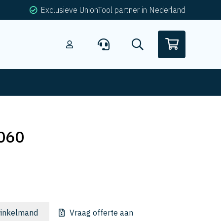
Exclusieve UnionTool partner in Nederland
060
inkelmand
Vraag offerte aan