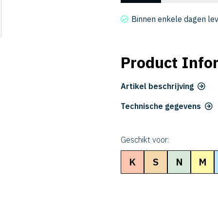
2025-
060
Binnen enkele dagen le
aantal
Product Info
Artikel beschrijving
Technische gegevens
Geschikt voor:
K
S
N
M