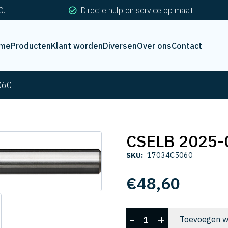
0.
Directe hulp en service op maat.
me
Producten
Klant worden
Diversen
Over ons
Contact
060
CSELB 2025-
SKU:
17034C5060
€
48,60
CSELB
-
+
Toevoegen w