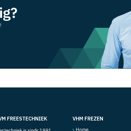
ig?
!
VM FREESTECHNIEK
VHM FREZEN
Home
stechniek is sinds 1991