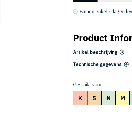
2020-
080
Binnen enkele dagen le
aantal
Product Info
Artikel beschrijving
Technische gegevens
Geschikt voor:
K
S
N
M