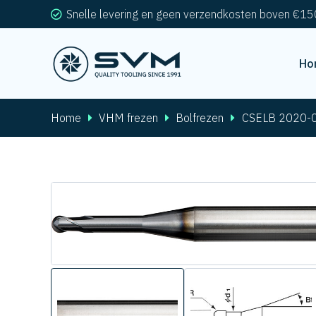
Snelle levering en geen verzendkosten boven €15
Ho
Home
VHM frezen
Bolfrezen
CSELB 2020-