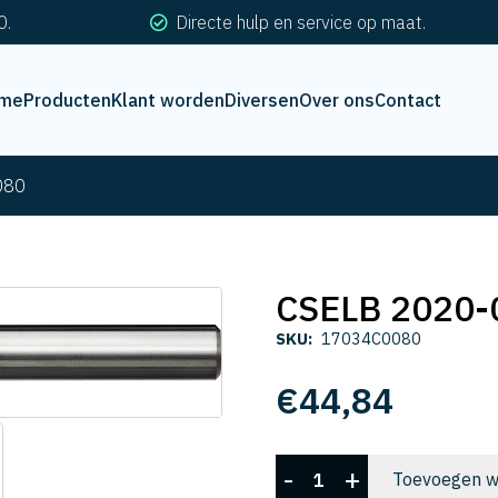
0.
Directe hulp en service op maat.
me
Producten
Klant worden
Diversen
Over ons
Contact
080
CSELB 2020-
SKU:
17034C0080
€
44,84
CSELB
-
+
Toevoegen w