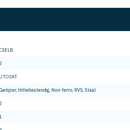
CSELB
2
UTCOAT
Gietijzer, Hittebestendig, Non-ferro, RVS, Staal
2
1