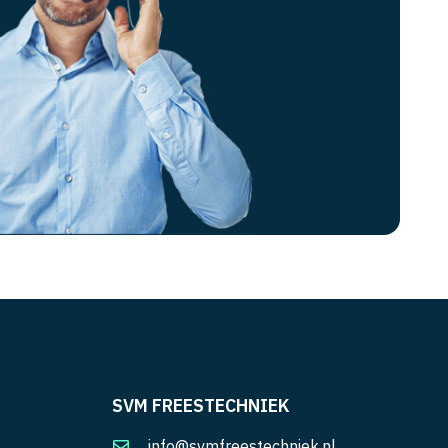
SVM FREESTECHNIEK
info@svmfreestechniek.nl