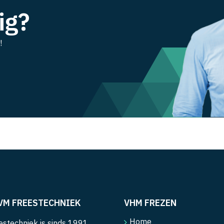
ig?
!
VM FREESTECHNIEK
VHM FREZEN
Home
stechniek is sinds 1991