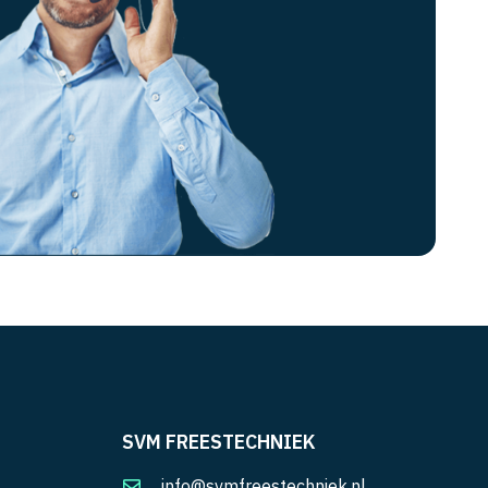
SVM FREESTECHNIEK
info@svmfreestechniek.nl