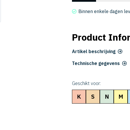
2020-
060
Binnen enkele dagen le
aantal
Product Info
Artikel beschrijving
Technische gegevens
Geschikt voor:
K
S
N
M