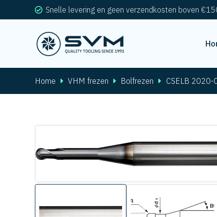
Snelle levering en geen verzendkosten boven €15
Ho
Home
VHM frezen
Bolfrezen
CSELB 2020-