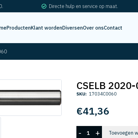
0.
Directe hulp en service op maat.
me
Producten
Klant worden
Diversen
Over ons
Contact
060
CSELB 2020-
SKU:
17034C0060
€
41,36
CSELB
-
+
Toevoegen w