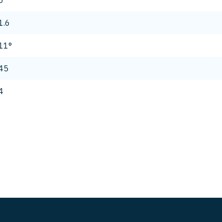
6
1.6
11°
45
4