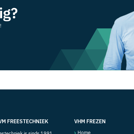
ig?
!
VM FREESTECHNIEK
VHM FREZEN
Home
stechniek is sinds 1991