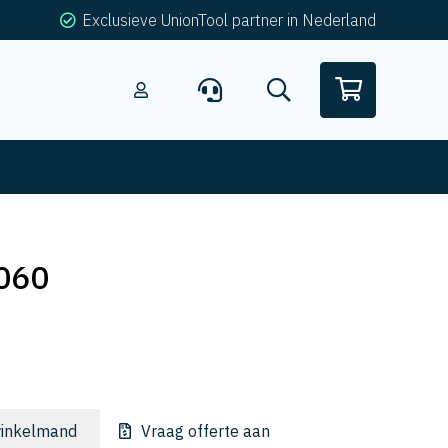
Exclusieve UnionTool partner in Nederland
060
inkelmand
Vraag offerte aan