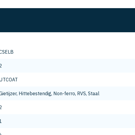
CSELB
2
UTCOAT
Gietijzer, Hittebestendig, Non-ferro, RVS, Staal
2
1