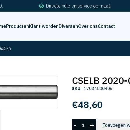
0.
Directe hulp en service op maat.
me
Producten
Klant worden
Diversen
Over ons
Contact
040-6
CSELB 2020-
SKU:
17034C00406
€
48,60
CSELB
-
+
Toevoegen w