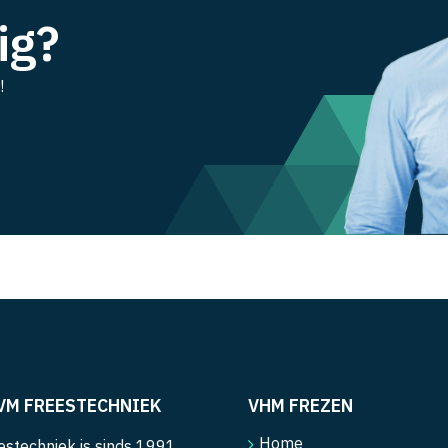
ig?
!
VM FREESTECHNIEK
VHM FREZEN
Home
stechniek is sinds 1991