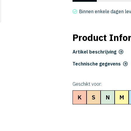
2020-
040-
Binnen enkele dagen le
6
aantal
Product Info
Artikel beschrijving
Technische gegevens
Geschikt voor:
K
S
N
M