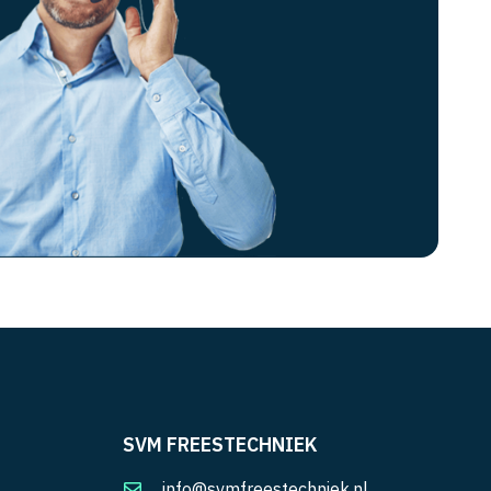
SVM FREESTECHNIEK
info@svmfreestechniek.nl