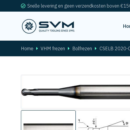
Snelle levering en geen verzendkosten boven €15
Ho
Home
VHM frezen
Bolfrezen
CSELB 2020-