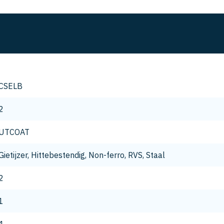
CSELB
2
UTCOAT
Gietijzer, Hittebestendig, Non-ferro, RVS, Staal
2
1