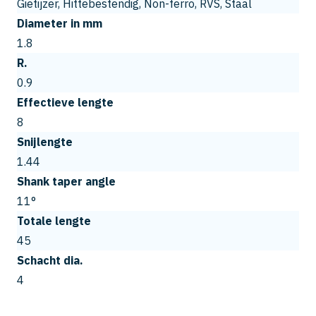
Gietijzer, Hittebestendig, Non-ferro, RVS, Staal
Diameter in mm
1.8
R.
0.9
Effectieve lengte
8
Snijlengte
1.44
Shank taper angle
11°
Totale lengte
45
Schacht dia.
4