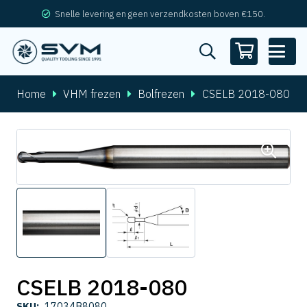
Snelle levering en geen verzendkosten boven €150.
Home
VHM frezen
Bolfrezen
CSELB 2018-080
CSELB 2018-080
SKU:
17034B8080