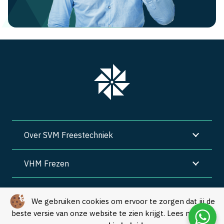
Over SVM Freestechniek
VHM Frezen
SVM Freestechniek
We gebruiken cookies om ervoor te zorgen dat jij de
beste versie van onze website te zien krijgt. Lees meer in
Algemene voorwaarden
|
Privacy
|
Cookies