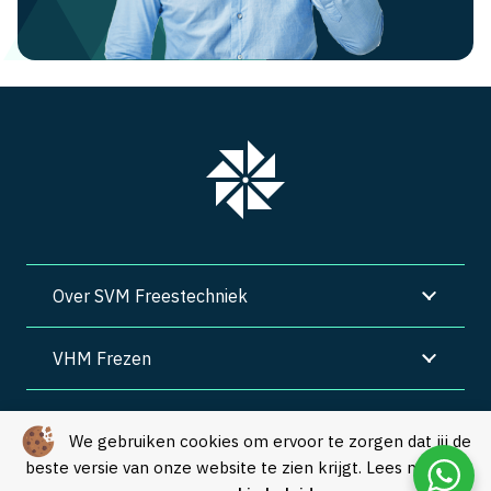
Over SVM Freestechniek
VHM Frezen
SVM Freestechniek
We gebruiken cookies om ervoor te zorgen dat jij de
beste versie van onze website te zien krijgt. Lees meer in
Algemene voorwaarden
|
Privacy
|
Cookies