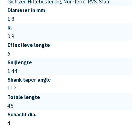
Gietijzer, Hittebestendig, Non-ferro, RVS, Staal
Diameter in mm
1.8
R.
0.9
Effectieve lengte
6
Snijlengte
1.44
Shank taper angle
11°
Totale lengte
45
Schacht dia.
4