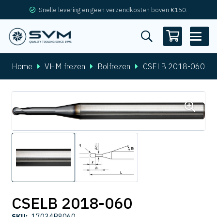
Snelle levering en geen verzendkosten boven €150.
Home
VHM frezen
Bolfrezen
CSELB 2018-060
CSELB 2018-060
SKU:
17034B8060