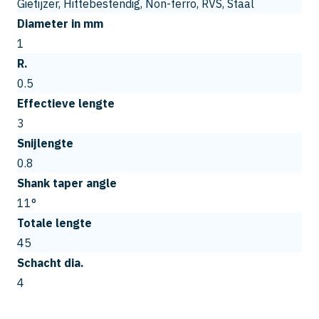
Gietijzer, Hittebestendig, Non-ferro, RVS, Staal
Diameter in mm
1
R.
0.5
Effectieve lengte
3
Snijlengte
0.8
Shank taper angle
11°
Totale lengte
45
Schacht dia.
4