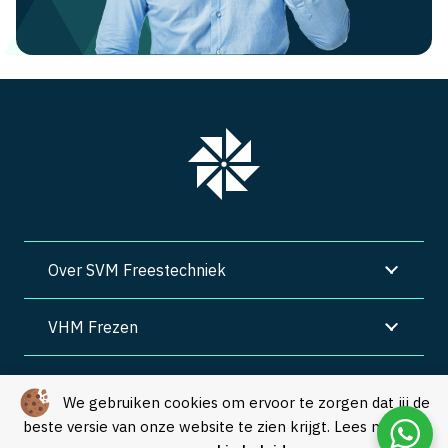
Over SVM Freestechniek
VHM Frezen
SVM Freestechniek
We gebruiken cookies om ervoor te zorgen dat jij de
beste versie van onze website te zien krijgt. Lees meer in
Algemene voorwaarden
|
Privacy
|
Cookies