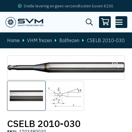
Snelle levering en geen verzendkosten boven €150.
Home
VHM frezen
Bolfrezen
CSELB 2010-030
CSELB 2010-030
SKU:
17034B0030