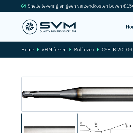
Snelle levering en geen verzendkosten boven €15
Ho
Home
VHM frezen
Bolfrezen
CSELB 2010-