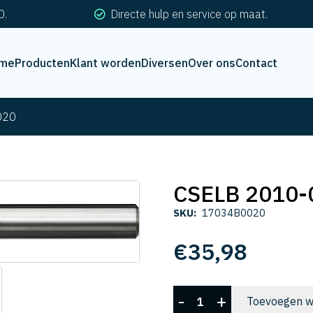
0.
Directe hulp en service op maat.
me
Producten
Klant worden
Diversen
Over ons
Contact
020
CSELB 2010-
SKU:
17034B0020
€
35,98
CSELB
-
+
Toevoegen w