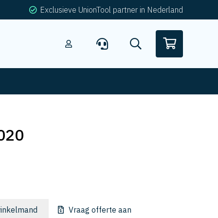
Exclusieve UnionTool partner in Nederland
020
inkelmand
Vraag offerte aan