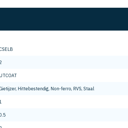
CSELB
2
UTCOAT
Gietijzer, Hittebestendig, Non-ferro, RVS, Staal
1
0.5