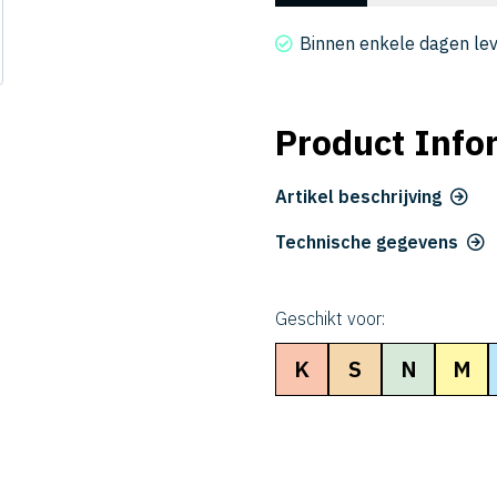
2010-
020
Binnen enkele dagen le
aantal
Product Info
Artikel beschrijving
Technische gegevens
Geschikt voor:
K
S
N
M