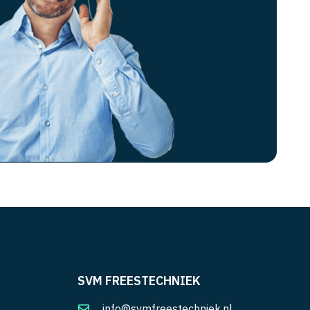
SVM FREESTECHNIEK
info@svmfreestechniek.nl