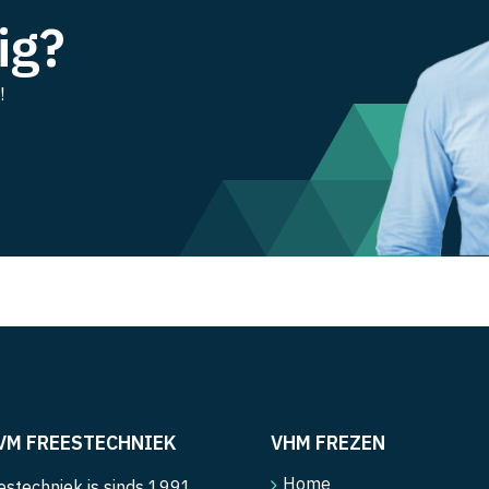
ig?
!
VM FREESTECHNIEK
VHM FREZEN
Home
stechniek is sinds 1991