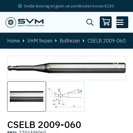
Snelle levering en geen verzendkosten boven €150.
Home
VHM frezen
Bolfrezen
CSELB 2009-060
CSELB 2009-060
SKU:
17034A9060