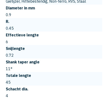
Gietijzer, Hittebestendig, Non-ferro, RVS, Staal
Diameter in mm
0.9
R.
0.45
Effectieve lengte
6
Snijlengte
0.72
Shank taper angle
11°
Totale lengte
45
Schacht dia.
4