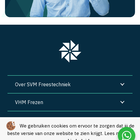
Over SVM Freestechniek
VHM Frezen
SVM Freestechniek
We gebruiken cookies om ervoor te zorgen dat jij de
beste versie van onze website te zien krijgt. Lees meer in
Algemene voorwaarden
|
Privacy
|
Cookies