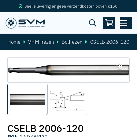
Snelle levering en geen verzendkosten boven €150.
Home
VHM frezen
Bolfrezen
CSELB 2006-120
CSELB 2006-120
SKU:
17034A6120