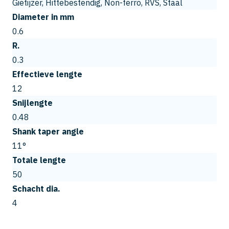
Gietijzer, Hittebestendig, Non-ferro, RVS, Staal
Diameter in mm
0.6
R.
0.3
Effectieve lengte
12
Snijlengte
0.48
Shank taper angle
11°
Totale lengte
50
Schacht dia.
4