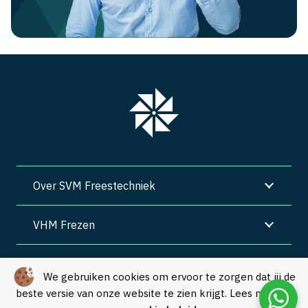
Over SVM Freestechniek
VHM Frezen
SVM Freestechniek
We gebruiken cookies om ervoor te zorgen dat jij de
beste versie van onze website te zien krijgt. Lees meer in
Algemene voorwaarden
|
Privacy
|
Cookies